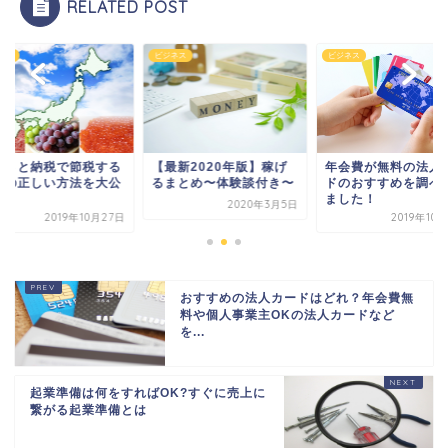
RELATED POST
ネス
ビジネス
ビジネス
【最新2020年版】稼げ
年会費が無料の法人
るさと納税で節税する
るまとめ〜体験談付き〜
ドのおすすめを調べ
めの正しい方法を大公
ました！
！
2020年3月5日
2019年10
2019年10月27日
おすすめの法人カードはどれ？年会費無
料や個人事業主OKの法人カードなど
を...
起業準備は何をすればOK?すぐに売上に
繋がる起業準備とは